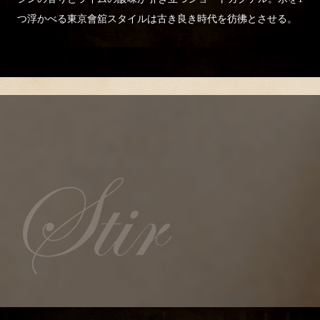
つ浮かべる東京會舘スタイルは古き良き時代を彷彿とさせる。